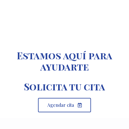
k
t
e
e
a
b
d
g
o
i
r
o
n
a
k
-
m
i
n
Estamos aquí para
ayudarte
Solicita tu cita
Agendar cita