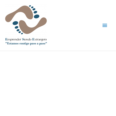
Ir
Men
al
contenido
princ
EMPRENDER
SIENDO
EXTRANJERO