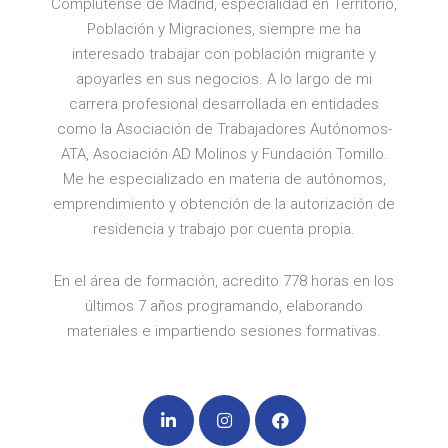
Complutense de Madrid, especialidad en Territorio,
Población y Migraciones, siempre me ha
interesado trabajar con población migrante y
apoyarles en sus negocios. A lo largo de mi
carrera profesional desarrollada en entidades
como la Asociación de Trabajadores Autónomos-
ATA, Asociación AD Molinos y Fundación Tomillo.
Me he especializado en materia de autónomos,
emprendimiento y obtención de la autorización de
residencia y trabajo por cuenta propia.
En el área de formación, acredito 778 horas en los
últimos 7 años programando, elaborando
materiales e impartiendo sesiones formativas.
L
I
F
i
n
a
n
s
c