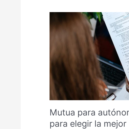
Mutua
para
autónomos:
la
guía
completa
para
elegir
la
mejor
opción
Mutua para autónom
para elegir la mejor