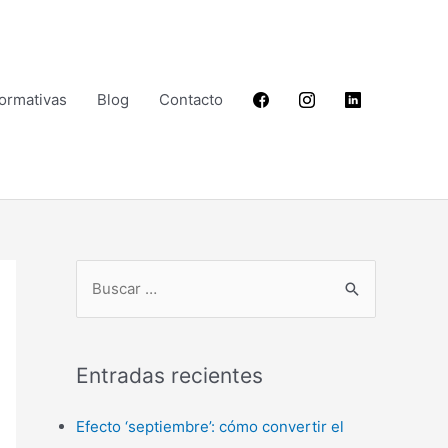
Formativas
Blog
Contacto
B
u
s
Entradas recientes
c
a
Efecto ‘septiembre’: cómo convertir el
r