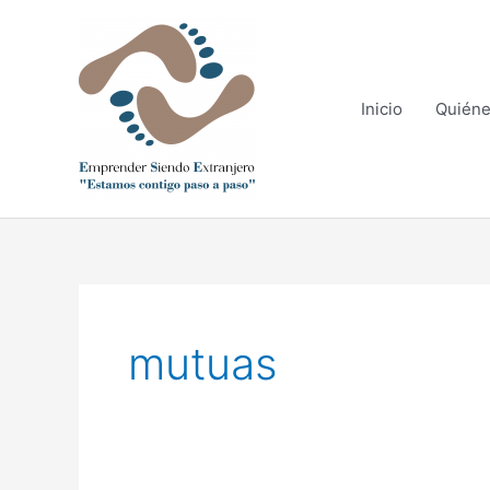
Ir
al
contenido
Inicio
Quién
mutuas