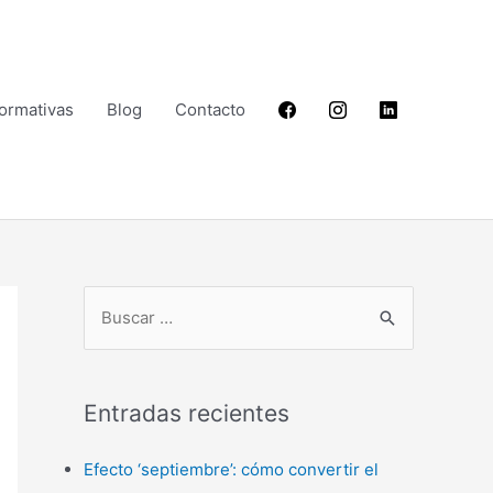
Formativas
Blog
Contacto
B
u
s
Entradas recientes
c
a
Efecto ‘septiembre’: cómo convertir el
r