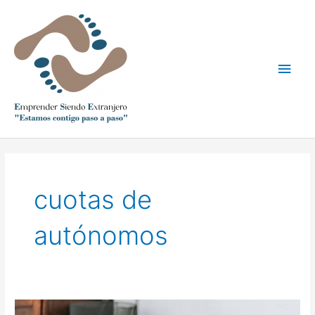
Ir
Men
al
contenido
princ
cuotas de
autónomos
Revolución