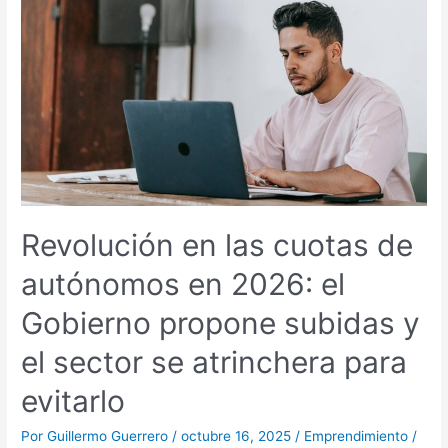
en
las
cuotas
de
autónomos
en
2026:
el
Gobierno
propone
subidas
Revolución en las cuotas de
y
el
autónomos en 2026: el
sector
se
Gobierno propone subidas y
atrinchera
para
el sector se atrinchera para
evitarlo
evitarlo
Por
Guillermo Guerrero
/
octubre 16, 2025
/
Emprendimiento
/