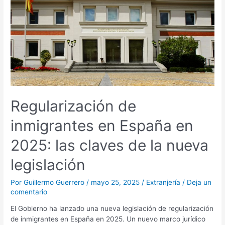
España
en
2025:
las
claves
de
la
nueva
legislación
Regularización de
inmigrantes en España en
2025: las claves de la nueva
legislación
Por
Guillermo Guerrero
/
mayo 25, 2025
/
Extranjería
/
Deja un
comentario
El Gobierno ha lanzado una nueva legislación de regularización
de inmigrantes en España en 2025. Un nuevo marco jurídico