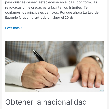
para quienes deseen establecerse en el país, con fórmulas
renovadas y mejoradas para facilitar los trámites. Te
contamos los principales cambios. Por qué ahora La Ley de
Extranjería que ha entrado en vigor el 20 de …
Leer más »
Obtener
la
nacionalidad
española
gana
popularidad
en
un
año
Obtener la nacionalidad