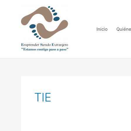
Ir
al
contenido
Inicio
Quién
TIE