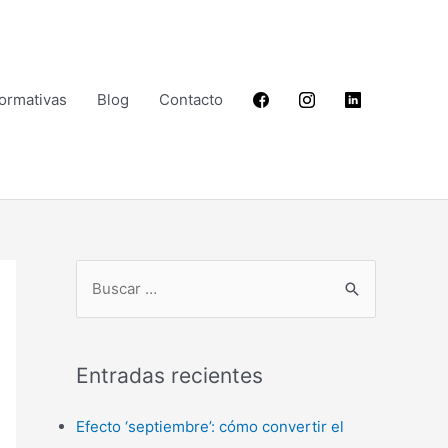
Formativas
Blog
Contacto
B
u
s
Entradas recientes
c
a
Efecto ‘septiembre’: cómo convertir el
r