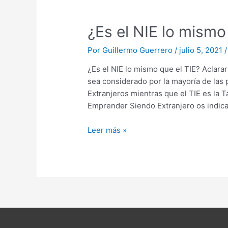
¿Es
¿Es el NIE lo mismo
el
Por
Guillermo Guerrero
/
julio 5, 2021
NIE
lo
¿Es el NIE lo mismo que el TIE? Aclarar
mismo
sea considerado por la mayoría de las 
que
Extranjeros mientras que el TIE es la T
el
Emprender Siendo Extranjero os indi
TIE?
Leer más »