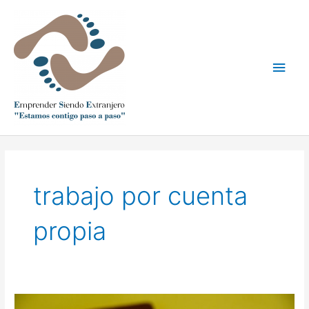
Ir
Men
al
contenido
princ
trabajo por cuenta
propia
Así