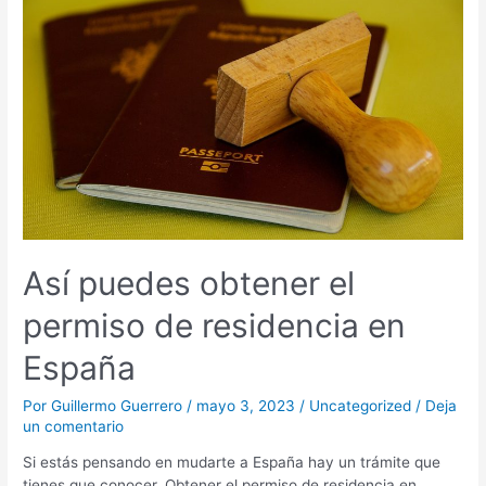
puedes
obtener
el
permiso
de
residencia
en
España
Así puedes obtener el
permiso de residencia en
España
Por
Guillermo Guerrero
/
mayo 3, 2023
/
Uncategorized
/
Deja
un comentario
Si estás pensando en mudarte a España hay un trámite que
tienes que conocer. Obtener el permiso de residencia en