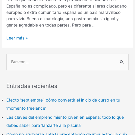
España no es complicado, pero es diferente si eres ciudadano
europeo o extra comunitario España es un país maravilloso
para vivir. Buena climatología, una gastronomía sin igual y
gente agradable en todas partes. Pero para …
Leer más »
B
u
s
Entradas recientes
c
a
Efecto ‘septiembre’: cómo convertir el inicio de curso en tu
r
‘momento freelance’
p
Las claves del emprendimiento joven en España: todo lo que
o
debes saber para ‘lanzarte a la piscina’
r
Cómo no agobiarse ante la presentación de impuestos: la guía