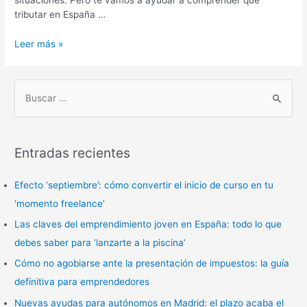
situaciones. Pero te vamos a ayudar a comprender qué
tributar en España …
Leer más »
B
u
s
Entradas recientes
c
a
Efecto ‘septiembre’: cómo convertir el inicio de curso en tu
r
‘momento freelance’
p
Las claves del emprendimiento joven en España: todo lo que
o
debes saber para ‘lanzarte a la piscina’
r
Cómo no agobiarse ante la presentación de impuestos: la guía
:
definitiva para emprendedores
Nuevas ayudas para autónomos en Madrid: el plazo acaba el