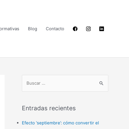
Formativas
Blog
Contacto
B
u
s
Entradas recientes
c
a
Efecto ‘septiembre’: cómo convertir el
r