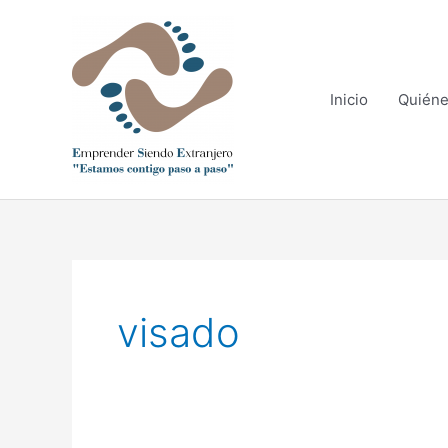
Ir
al
contenido
Inicio
Quién
visado