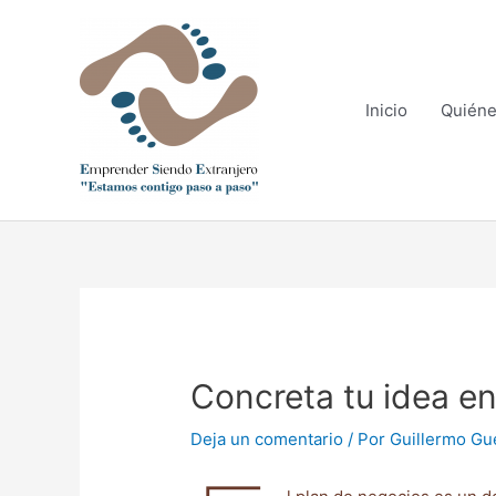
Ir
al
contenido
Inicio
Quién
Navegación
de
entradas
Concreta tu idea e
Deja un comentario
/ Por
Guillermo Gu