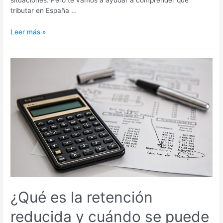
situaciones. Pero te vamos a ayudar a comprender qué
tributar en España …
Leer más »
¿Qué
es
la
retención
reducida
y
cuándo
se
puede
aplicar?
¿Qué es la retención
reducida y cuándo se puede