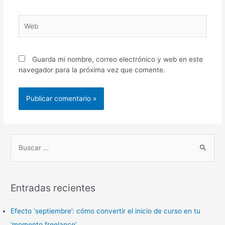
Web
Guarda mi nombre, correo electrónico y web en este
navegador para la próxima vez que comente.
B
u
s
Entradas recientes
c
a
Efecto ‘septiembre’: cómo convertir el inicio de curso en tu
r
‘momento freelance’