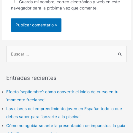
Guarda mi nombre, correo electrónico y web en este
navegador para la próxima vez que comente.
B
u
s
Entradas recientes
c
a
Efecto ‘septiembre’: cómo convertir el inicio de curso en tu
r
‘momento freelance’
p
Las claves del emprendimiento joven en España: todo lo que
o
debes saber para ‘lanzarte a la piscina’
r
Cómo no agobiarse ante la presentación de impuestos: la guía
: