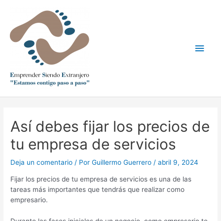
Ir
Men
al
contenido
princ
Navegación
de
Así debes fijar los precios de
entradas
tu empresa de servicios
Deja un comentario
/ Por
Guillermo Guerrero
/
abril 9, 2024
Fijar los precios de tu empresa de servicios es una de las
tareas más importantes que tendrás que realizar como
empresario.
Durante las fases iniciales de un negocio, como empresario te