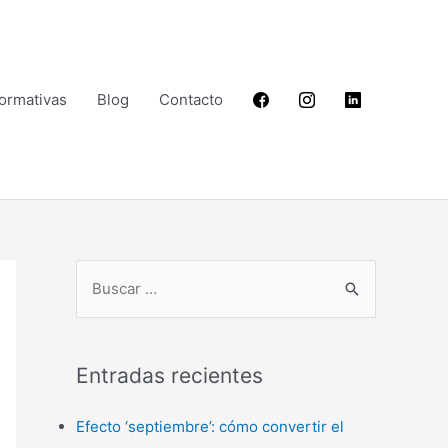
Formativas
Blog
Contacto
B
u
s
Entradas recientes
c
a
Efecto ‘septiembre’: cómo convertir el
r