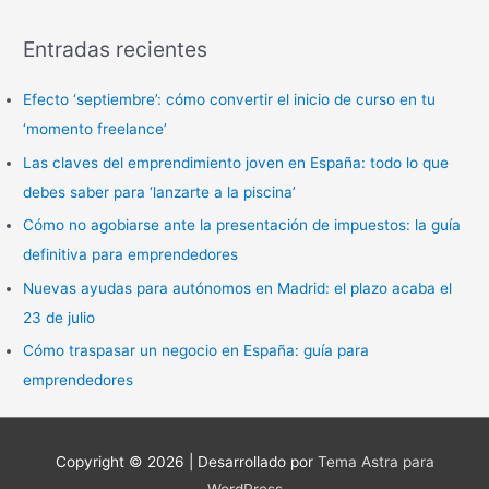
s
Entradas recientes
c
a
Efecto ‘septiembre’: cómo convertir el inicio de curso en tu
r
‘momento freelance’
p
Las claves del emprendimiento joven en España: todo lo que
o
debes saber para ‘lanzarte a la piscina’
r
Cómo no agobiarse ante la presentación de impuestos: la guía
:
definitiva para emprendedores
Nuevas ayudas para autónomos en Madrid: el plazo acaba el
23 de julio
Cómo traspasar un negocio en España: guía para
emprendedores
Copyright © 2026
| Desarrollado por
Tema Astra para
WordPress