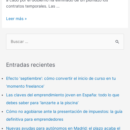
a cabo por el Gobierno ha eliminado de un plumazo los
contratos temporales. Las …
Leer más »
B
u
s
Entradas recientes
c
a
Efecto ‘septiembre’: cómo convertir el inicio de curso en tu
r
‘momento freelance’
p
Las claves del emprendimiento joven en España: todo lo que
o
debes saber para ‘lanzarte a la piscina’
r
Cómo no agobiarse ante la presentación de impuestos: la guía
:
definitiva para emprendedores
Nuevas ayudas para autónomos en Madrid: el plazo acaba el