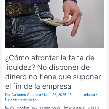
de
liquidez?
No
disponer
de
dinero
no
tiene
que
suponer
¿Cómo afrontar la falta de
el
fin
liquidez? No disponer de
de
la
dinero no tiene que suponer
empresa
el fin de la empresa
Por
Guillermo Guerrero
/
junio 22, 2026
/
Emprendimiento
/
Deja un comentario
Existen muchas razones que pueden llevar a una empresa a