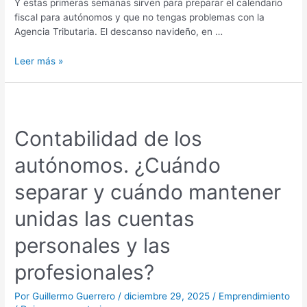
Y estas primeras semanas sirven para preparar el calendario
fiscal para autónomos y que no tengas problemas con la
Agencia Tributaria. El descanso navideño, en …
Leer más »
Contabilidad
de
Contabilidad de los
los
autónomos.
autónomos. ¿Cuándo
¿Cuándo
separar
separar y cuándo mantener
y
cuándo
unidas las cuentas
mantener
unidas
personales y las
las
cuentas
profesionales?
personales
y
Por
Guillermo Guerrero
/
diciembre 29, 2025
/
Emprendimiento
las