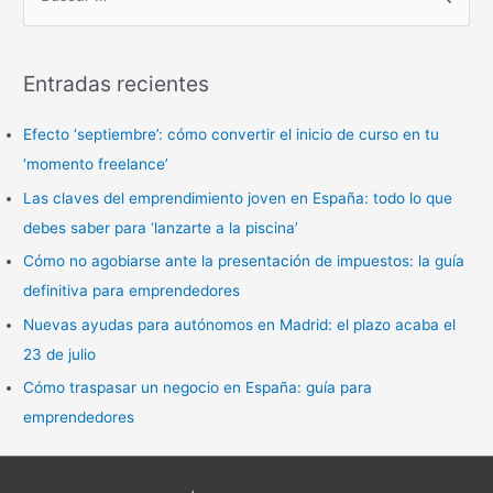
B
u
s
Entradas recientes
c
a
Efecto ‘septiembre’: cómo convertir el inicio de curso en tu
r
‘momento freelance’
p
Las claves del emprendimiento joven en España: todo lo que
o
debes saber para ‘lanzarte a la piscina’
r
Cómo no agobiarse ante la presentación de impuestos: la guía
:
definitiva para emprendedores
Nuevas ayudas para autónomos en Madrid: el plazo acaba el
23 de julio
Cómo traspasar un negocio en España: guía para
emprendedores