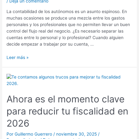
/
Deja un comentario
profesionales?
La contabilidad de los autónomos es un asunto espinoso. En
muchas ocasiones se produce una mezcla entre los gastos
personales y los profesionales que no permiten llevar un buen
control del flujo real del negocio. ¿Es necesario separar las
cuentas entre lo personal y lo profesional? Cuando alguien
decide empezar a trabajar por su cuenta, …
Leer más »
Ahora
es
el
Ahora es el momento clave
momento
clave
para reducir tu fiscalidad en
para
reducir
2026
tu
fiscalidad
Por
Guillermo Guerrero
/
noviembre 30, 2025
/
en