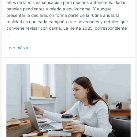
años de la misma sensación para muchos autónomos: dudas,
papeles pendientes y miedo a equivocarse. Y aunque
presentar la declaración forma parte de la rutina anual, la
realidad es que cada campaña trae novedades y detalles que
conviene revisar con calma. La Renta 2025, correspondiente
…
Leer más »
El
IVA
franquiciado
en
España
vs
Europa