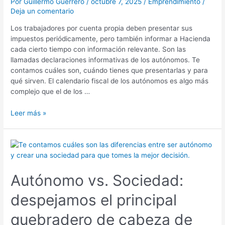
Por
Guillermo Guerrero
/
octubre 7, 2025
/
Emprendimiento
/
qué
Deja un comentario
sirven?
Los trabajadores por cuenta propia deben presentar sus
impuestos periódicamente, pero también informar a Hacienda
cada cierto tiempo con información relevante. Son las
llamadas declaraciones informativas de los autónomos. Te
contamos cuáles son, cuándo tienes que presentarlas y para
qué sirven. El calendario fiscal de los autónomos es algo más
complejo que el de los …
Leer más »
Autónomo
vs.
Sociedad:
Autónomo vs. Sociedad:
despejamos
el
despejamos el principal
principal
quebradero
quebradero de cabeza de
de