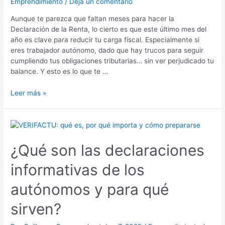
Emprendimiento
/
Deja un comentario
2026
Aunque te parezca que faltan meses para hacer la
Declaración de la Renta, lo cierto es que este último mes del
año es clave para reducir tu carga fiscal. Especialmente si
eres trabajador autónomo, dado que hay trucos para seguir
cumpliendo tus obligaciones tributarias… sin ver perjudicado tu
balance. Y esto es lo que te …
Leer más »
¿Qué
son
las
¿Qué son las declaraciones
declaraciones
informativas de los
informativas
de
autónomos y para qué
los
autónomos
sirven?
y
para