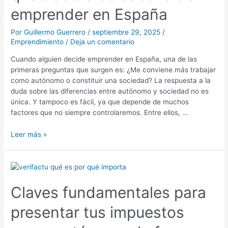
cabeza
emprender en España
de
emprender
Por
Guillermo Guerrero
/
septiembre 29, 2025
/
en
Emprendimiento
/
Deja un comentario
España
Cuando alguien decide emprender en España, una de las
primeras preguntas que surgen es: ¿Me conviene más trabajar
como autónomo o constituir una sociedad? La respuesta a la
duda sobre las diferencias entre autónomo y sociedad no es
única. Y tampoco es fácil, ya que depende de muchos
factores que no siempre controlaremos. Entre ellos, …
Leer más »
Claves
fundamentales
para
Claves fundamentales para
presentar
presentar tus impuestos
tus
impuestos