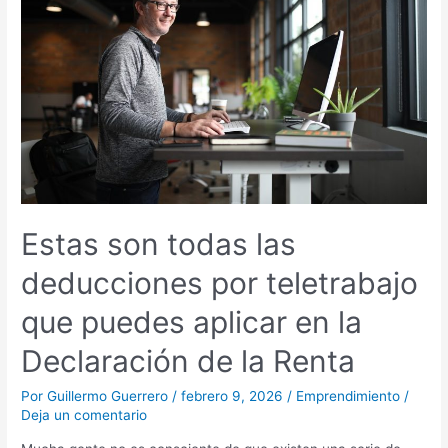
las
deducciones
por
teletrabajo
que
puedes
aplicar
en
la
Declaración
de
Estas son todas las
la
Renta
deducciones por teletrabajo
que puedes aplicar en la
Declaración de la Renta
Por
Guillermo Guerrero
/
febrero 9, 2026
/
Emprendimiento
/
Deja un comentario