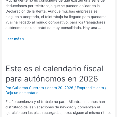
Mucha gente no es consciente de que existen una serie de
deducciones por teletrabajo que se pueden aplicar en la
Declaración de la Renta. Aunque muchas empresas se
nieguen a aceptarlo, el teletrabajo ha llegado para quedarse.
Y, si ha llegado al mundo corporativo, para los trabajadores
autónomos es una práctica muy consolidada. Hay una …
Leer más »
Este
es
Este es el calendario fiscal
el
calendario
para autónomos en 2026
fiscal
para
Por
Guillermo Guerrero
/
enero 20, 2026
/
Emprendimiento
/
autónomos
Deja un comentario
en
2026
El año comienza y el trabajo no para. Mientras muchos han
disfrutado de las vacaciones de navidad y comienzan el
ejercicio con las pilas recargadas, otros siguen al mismo ritmo.