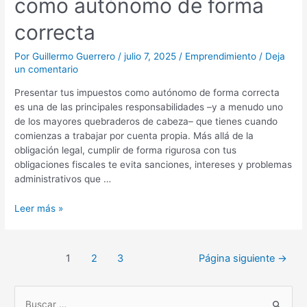
como autónomo de forma
como
autónomo
correcta
de
forma
Por
Guillermo Guerrero
/
julio 7, 2025
/
Emprendimiento
/
Deja
correcta
un comentario
Presentar tus impuestos como autónomo de forma correcta
es una de las principales responsabilidades –y a menudo uno
de los mayores quebraderos de cabeza– que tienes cuando
comienzas a trabajar por cuenta propia. Más allá de la
obligación legal, cumplir de forma rigurosa con tus
obligaciones fiscales te evita sanciones, intereses y problemas
administrativos que …
Leer más »
1
2
3
Página siguiente
→