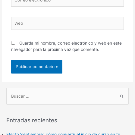
electrónico*
Web
Guarda mi nombre, correo electrónico y web en este
navegador para la próxima vez que comente.
B
u
s
Entradas recientes
c
a
Efecto ‘septiembre’: cómo convertir el inicio de curso en tu