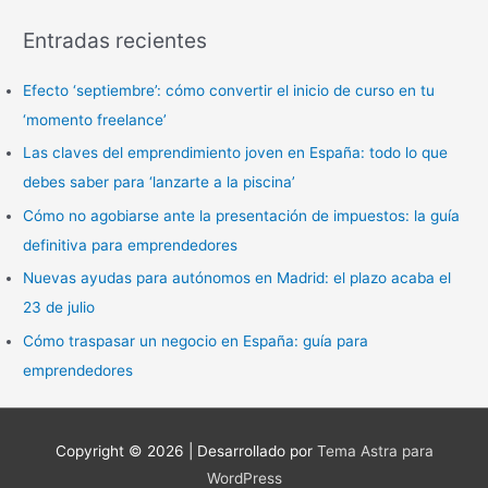
s
Entradas recientes
c
a
Efecto ‘septiembre’: cómo convertir el inicio de curso en tu
r
‘momento freelance’
p
Las claves del emprendimiento joven en España: todo lo que
o
debes saber para ‘lanzarte a la piscina’
r
Cómo no agobiarse ante la presentación de impuestos: la guía
:
definitiva para emprendedores
Nuevas ayudas para autónomos en Madrid: el plazo acaba el
23 de julio
Cómo traspasar un negocio en España: guía para
emprendedores
Copyright © 2026
| Desarrollado por
Tema Astra para
WordPress