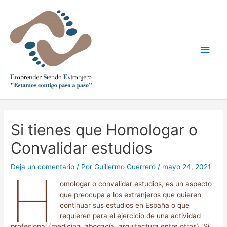
Ir
Men
al
contenido
princ
Navegación
de
Si tienes que Homologar o
entradas
Convalidar estudios
Deja un comentario
/ Por
Guillermo Guerrero
/
mayo 24, 2021
H
omologar o convalidar estudios, es un aspecto
que preocupa a los extranjeros que quieren
continuar sus estudios en España o que
requieren para el ejercicio de una actividad
profesional (medicina, abogacía, arquitectura entre otros). Si