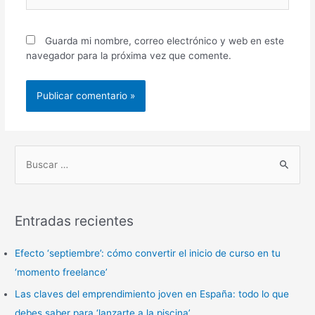
Guarda mi nombre, correo electrónico y web en este
navegador para la próxima vez que comente.
B
u
s
Entradas recientes
c
a
Efecto ‘septiembre’: cómo convertir el inicio de curso en tu
r
‘momento freelance’
p
Las claves del emprendimiento joven en España: todo lo que
o
debes saber para ‘lanzarte a la piscina’